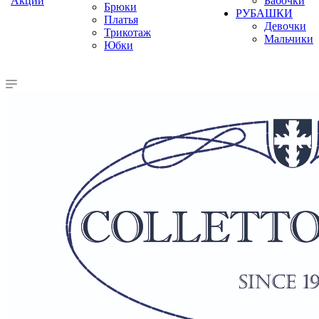
Акции
Бабочки
Брюки
РУБАШКИ
Платья
Девочки
Трикотаж
Мальчики
Юбки