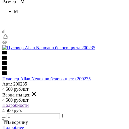
Размер
—
M
M
Пуловер Allan Neumann белого цвета 200235
Арт.: 200235
4 500
руб.
/шт
Варианты цен
4 500
руб.
/шт
Подробности
4 500 руб.
В корзину
Подробнее