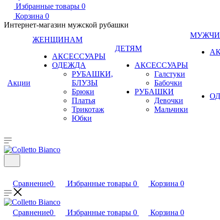
Избранные товары
0
Корзина
0
Интернет-магазин мужской рубашки
МУЖЧ
ЖЕНЩИНАМ
ДЕТЯМ
А
АКСЕССУАРЫ
ОДЕЖДА
АКСЕССУАРЫ
РУБАШКИ,
Галстуки
Акции
БЛУЗЫ
Бабочки
Брюки
РУБАШКИ
О
Платья
Девочки
Трикотаж
Мальчики
Юбки
Сравнение
0
Избранные товары
0
Корзина
0
Сравнение
0
Избранные товары
0
Корзина
0