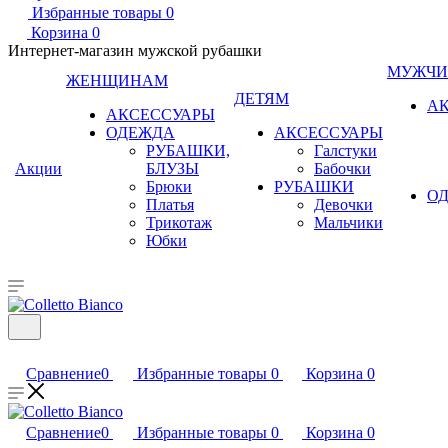
Избранные товары
0
Корзина
0
Интернет-магазин мужской рубашки
МУЖЧ
ЖЕНЩИНАМ
ДЕТЯМ
А
АКСЕССУАРЫ
ОДЕЖДА
АКСЕССУАРЫ
РУБАШКИ,
Галстуки
Акции
БЛУЗЫ
Бабочки
Брюки
РУБАШКИ
О
Платья
Девочки
Трикотаж
Мальчики
Юбки
Сравнение
0
Избранные товары
0
Корзина
0
Сравнение
0
Избранные товары
0
Корзина
0