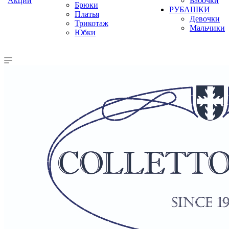
Акции
Бабочки
Брюки
РУБАШКИ
Платья
Девочки
Трикотаж
Мальчики
Юбки