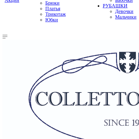
Акции
Бабочки
Брюки
РУБАШКИ
Платья
Девочки
Трикотаж
Мальчики
Юбки