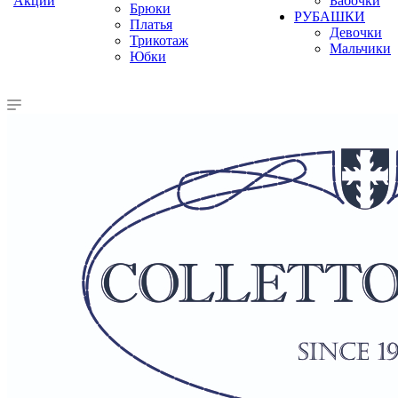
Акции
Бабочки
Брюки
РУБАШКИ
Платья
Девочки
Трикотаж
Мальчики
Юбки